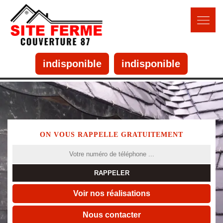
indisponible
indisponible
ON VOUS RAPPELLE GRATUITEMENT
Voir nos réalisations
Nous contacter