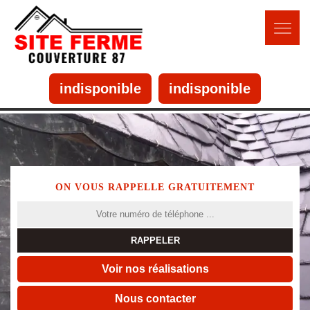
indisponible
indisponible
ON VOUS RAPPELLE GRATUITEMENT
Voir nos réalisations
Nous contacter