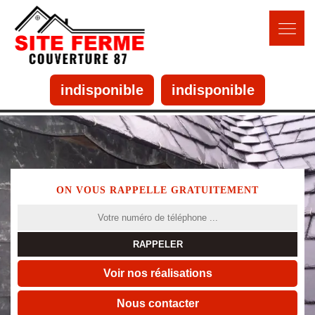
indisponible
indisponible
ON VOUS RAPPELLE GRATUITEMENT
Voir nos réalisations
Nous contacter