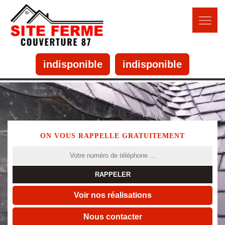
indisponible
indisponible
ON VOUS RAPPELLE GRATUITEMENT
Voir nos réalisations
Nous contacter