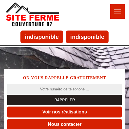
indisponible
indisponible
ON VOUS RAPPELLE GRATUITEMENT
Voir nos réalisations
Nous contacter