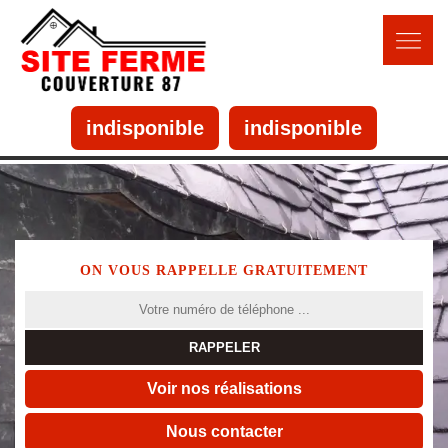
indisponible
indisponible
ON VOUS RAPPELLE GRATUITEMENT
Voir nos réalisations
Nous contacter