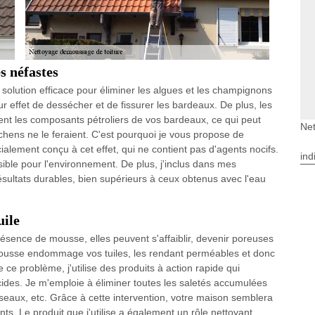
s néfastes
 solution efficace pour éliminer les algues et les champignons
r effet de dessécher et de fissurer les bardeaux. De plus, les
uent les composants pétroliers de vos bardeaux, ce qui peut
Net
ichens ne le feraient. C'est pourquoi je vous propose de
ialement conçu à cet effet, qui ne contient pas d'agents nocifs.
ind
isible pour l'environnement. De plus, j'inclus dans mes
ésultats durables, bien supérieurs à ceux obtenus avec l'eau
uile
résence de mousse, elles peuvent s'affaiblir, devenir poreuses
 la mousse endommage vos tuiles, les rendant perméables et donc
ce problème, j'utilise des produits à action rapide qui
cides. Je m'emploie à éliminer toutes les saletés accumulées
'oiseaux, etc. Grâce à cette intervention, votre maison semblera
ts. Le produit que j'utilise a également un rôle nettoyant.