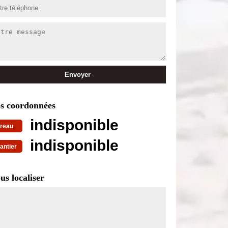
s coordonnées
indisponible
reau
indisponible
antier
us localiser