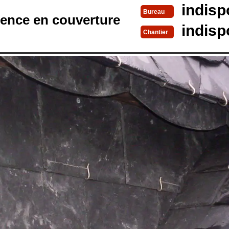
indisp
Bureau
rence en couverture
indisp
Chantier