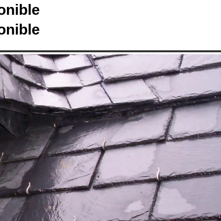
onible
onible