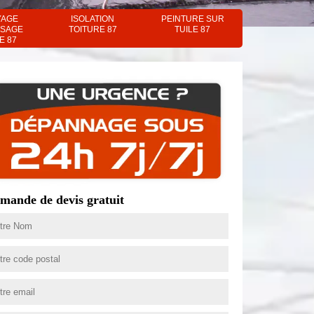
YAGE
ISOLATION
PEINTURE SUR
SAGE
TOITURE 87
TUILE 87
E 87
mande de devis gratuit