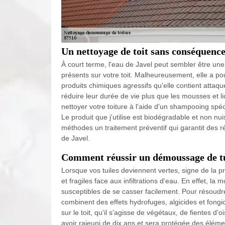
Un nettoyage de toit sans conséquence
À court terme, l'eau de Javel peut sembler être une
présents sur votre toit. Malheureusement, elle a pou
produits chimiques agressifs qu'elle contient attaq
réduire leur durée de vie plus que les mousses et l
nettoyer votre toiture à l'aide d'un shampooing spéc
Le produit que j'utilise est biodégradable et non nu
méthodes un traitement préventif qui garantit des r
de Javel.
Comment réussir un démoussage de t
Lorsque vos tuiles deviennent vertes, signe de la p
et fragiles face aux infiltrations d'eau. En effet,
susceptibles de se casser facilement. Pour résoudre 
combinent des effets hydrofuges, algicides et fongi
sur le toit, qu'il s'agisse de végétaux, de fientes d
avoir rajeuni de dix ans et sera protégée des élémen