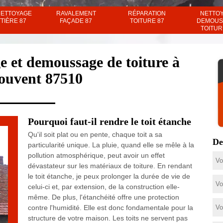
NETTOYAGE
RAVALEMENT
RÉPARATION
NETTO
TIÈRE 87
FAÇADE 87
TOITURE 87
DEMOUS
TOITUR
e et demoussage de toiture à
Jouvent 87510
Pourquoi faut-il rendre le toit étanche
Qu'il soit plat ou en pente, chaque toit a sa
De
particularité unique. La pluie, quand elle se mêle à la
pollution atmosphérique, peut avoir un effet
dévastateur sur les matériaux de toiture. En rendant
le toit étanche, je peux prolonger la durée de vie de
celui-ci et, par extension, de la construction elle-
même. De plus, l'étanchéité offre une protection
contre l'humidité. Elle est donc fondamentale pour la
structure de votre maison. Les toits ne servent pas