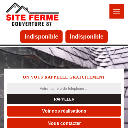
indisponible
indisponible
ON VOUS RAPPELLE GRATUITEMENT
Voir nos réalisations
Nous contacter