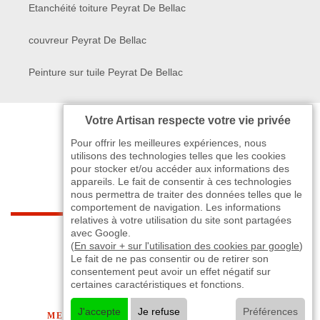
Etanchéité toiture Peyrat De Bellac
couvreur Peyrat De Bellac
Peinture sur tuile Peyrat De Bellac
Votre Artisan respecte votre vie privée
Pour offrir les meilleures expériences, nous
utilisons des technologies telles que les cookies
pour stocker et/ou accéder aux informations des
appareils. Le fait de consentir à ces technologies
nous permettra de traiter des données telles que le
comportement de navigation. Les informations
relatives à votre utilisation du site sont partagées
indisponible
avec Google.
(
En savoir + sur l'utilisation des cookies par google
)
Le fait de ne pas consentir ou de retirer son
-
indisponible
indisponible
>
consentement peut avoir un effet négatif sur
certaines caractéristiques et fonctions.
©2024 - 2026 TOUT DROIT RÉSERVÉ
J'accepte
Je refuse
Préférences
MENTIONS LÉGALES
-
CONTACTEZ-NOUS