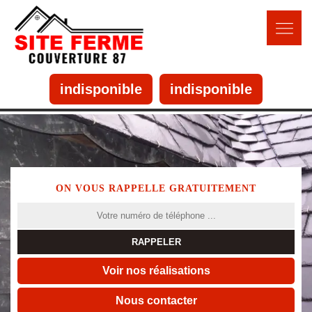
indisponible
indisponible
ON VOUS RAPPELLE GRATUITEMENT
Voir nos réalisations
Nous contacter