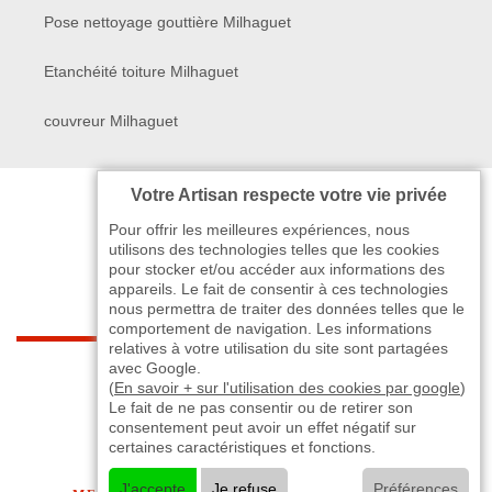
Pose nettoyage gouttière Milhaguet
Etanchéité toiture Milhaguet
couvreur Milhaguet
Votre Artisan respecte votre vie privée
Pour offrir les meilleures expériences, nous
utilisons des technologies telles que les cookies
pour stocker et/ou accéder aux informations des
appareils. Le fait de consentir à ces technologies
nous permettra de traiter des données telles que le
comportement de navigation. Les informations
relatives à votre utilisation du site sont partagées
indisponible
avec Google.
(
En savoir + sur l'utilisation des cookies par google
)
Le fait de ne pas consentir ou de retirer son
-
indisponible
indisponible
>
consentement peut avoir un effet négatif sur
certaines caractéristiques et fonctions.
©2024 - 2026 TOUT DROIT RÉSERVÉ
J'accepte
Je refuse
Préférences