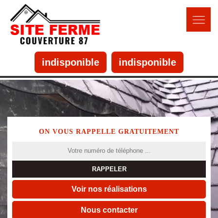
indisponible
indisponible
ON VOUS RAPPELLE GRATUITEMENT
Voir nos réalisations
Nous contacter