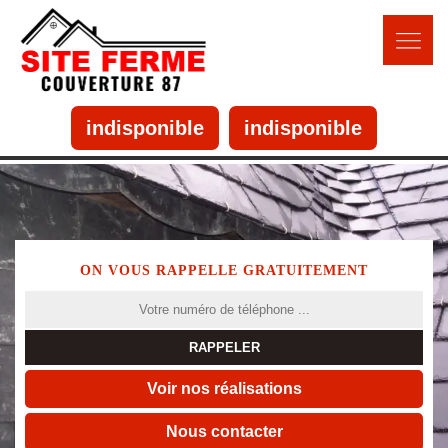
indisponible
indisponible
ON VOUS RAPPELLE GRATUITEMENT
Voir nos réalisations
Nous contacter