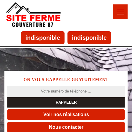
indisponible
indisponible
ON VOUS RAPPELLE GRATUITEMENT
Voir nos réalisations
Nous contacter