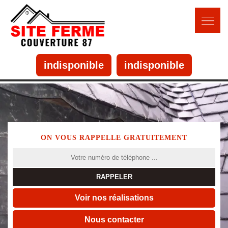
indisponible
indisponible
ON VOUS RAPPELLE GRATUITEMENT
Voir nos réalisations
Nous contacter